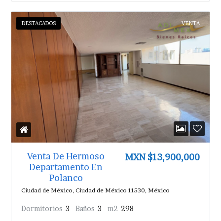
DESTACADOS
VENTA
Venta De Hermoso
MXN $13,900,000
Departamento En
Polanco
Ciudad de México, Ciudad de México 11530, México
Dormitorios
3
Baños
3
m2
298