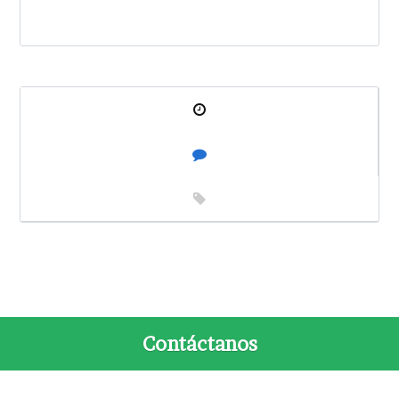
Contáctanos
Contacto
Acerca de Nosotros
Aviso de Privacidad
© 2026 ADIMEX, Todos Los Derechos Reservados. Back to top