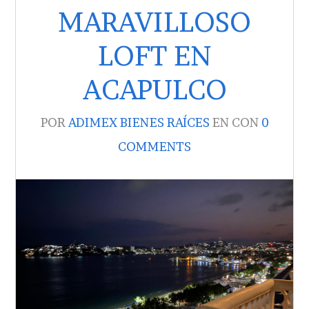
MARAVILLOSO
LOFT EN
ACAPULCO
POR
ADIMEX BIENES RAÍCES
EN
CON
0
COMMENTS