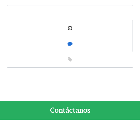
Contáctanos
Contacto
Acerca de Nosotros
Aviso de Privacidad
© 2026 ADIMEX, Todos Los Derechos Reservados. Back to top