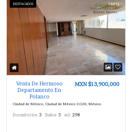
DESTACADOS
VENTA
Venta De Hermoso
MXN $13,900,000
Departamento En
Polanco
Ciudad de México, Ciudad de México 11530, México
Dormitorios
3
Baños
3
m2
298